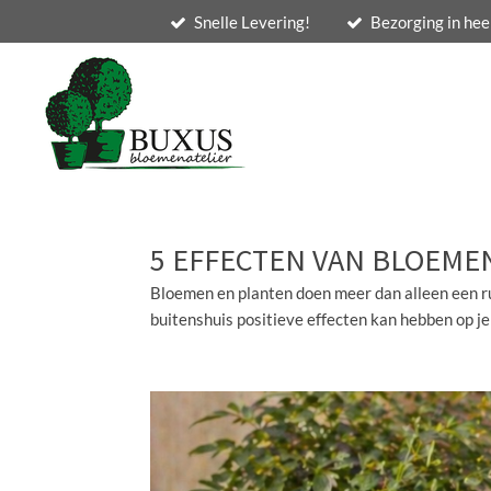
Snelle Levering!
Bezorging in hee
Ga
direct
naar
de
hoofdinhoud
5 EFFECTEN VAN BLOEME
Bloemen en planten doen meer dan alleen een r
buitenshuis positieve effecten kan hebben op je