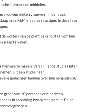
utische kalmerende middelen.
en vrouwen bleken vrouwen minder vaak
laap in de REM-slaapfase rustiger. In deze fase
ngen.
wel de wortels van de plant bekend staan om hun
n slaap te vallen.
s hiermee te maken. Verschillende studies laten
fnemen. Uit een
studie
naar
tievere gedachten hadden over hun behandeling.
een groep van 20 personen drie nachten
veneens in aanraking kwam met jasmijn. Beide
 controlegroepen.