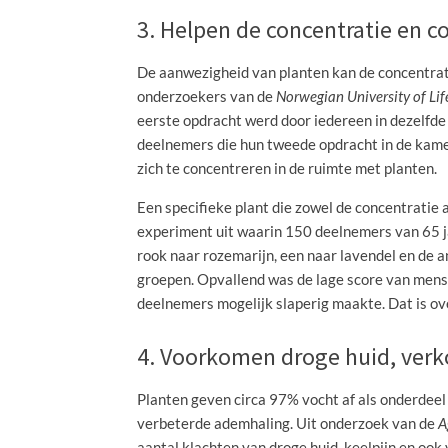
3. Helpen de concentratie en c
De aanwezigheid van planten kan de concentrati
onderzoekers van de
Norwegian University of Lif
eerste opdracht werd door iedereen in dezelfde
deelnemers die hun tweede opdracht in de kamer
zich te concentreren in de ruimte met planten.
Een specifieke plant die zowel de concentratie al
experiment uit waarin 150 deelnemers van 65 j
rook naar rozemarijn, een naar lavendel en de 
groepen. Opvallend was de lage score van mens
deelnemers mogelijk slaperig maakte. Dat is ov
4. Voorkomen droge huid, verk
Planten geven circa 97% vocht af als onderdeel
verbeterde ademhaling. Uit onderzoek van de
A
aantal klachten van droge huid, keelpijn en ook