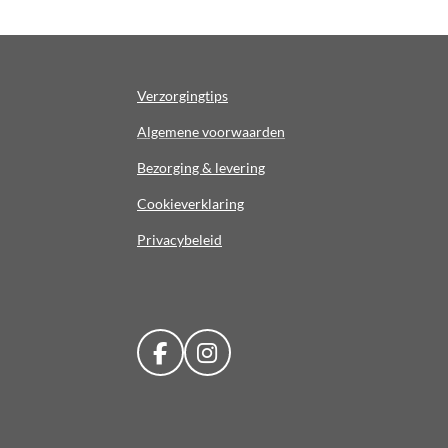
Verzorgingtips
Algemene voorwaarden
Bezorging & levering
Cookieverklaring
Privacybeleid
F
I
a
n
c
s
e
t