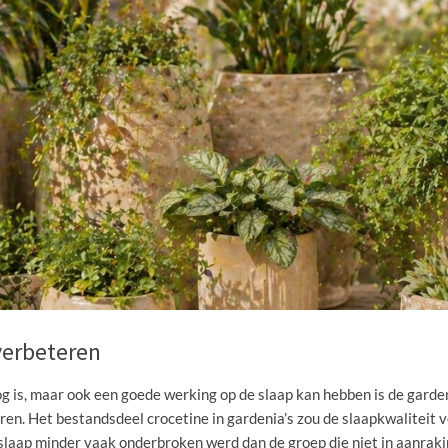
 verbeteren
oog is, maar ook een goede werking op de slaap kan hebben is de gard
en. Het bestandsdeel crocetine in gardenia’s zou de slaapkwaliteit v
laap minder vaak onderbroken werd dan de groep die niet in aanrak