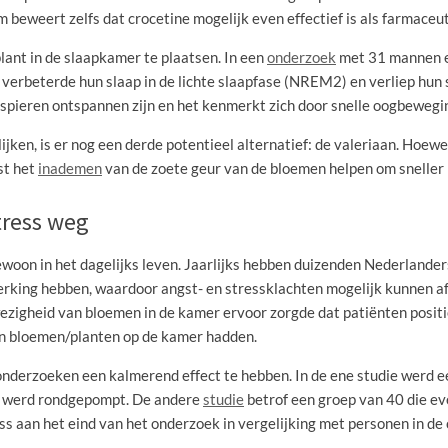
beweert zelfs dat crocetine mogelijk even effectief is als farmace
lant in de slaapkamer te plaatsen. In een
onderzoek
met 31 mannen 
verbeterde hun slaap in de lichte slaapfase (NREM2) en verliep hun s
de spieren ontspannen zijn en het kenmerkt zich door snelle oogbewegi
blijken, is er nog een derde potentieel alternatief: de valeriaan. Hoe
st het
inademen
van de zoete geur van de bloemen helpen om sneller i
tress weg
ewoon in het dagelijks leven. Jaarlijks hebben duizenden Nederlander
erking hebben, waardoor angst- en stressklachten mogelijk kunnen a
wezigheid van bloemen in de kamer ervoor zorgde dat patiënten posi
en bloemen/planten op de kamer hadden.
 onderzoeken een kalmerend effect te hebben. In de ene studie werd 
r werd rondgepompt. De andere
studie
betrof een groep van 40 die e
 aan het eind van het onderzoek in vergelijking met personen in de