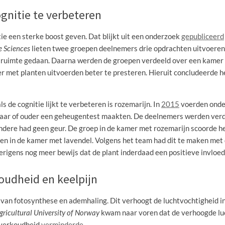
ognitie te verbeteren
e een sterke boost geven. Dat blijkt uit een onderzoek
gepubliceerd
e Sciences
lieten twee groepen deelnemers drie opdrachten uitvoeren
 ruimte gedaan. Daarna werden de groepen verdeeld over een kamer m
 met planten uitvoerden beter te presteren. Hieruit concludeerde h
s de cognitie lijkt te verbeteren is rozemarijn. In
2015
voerden onde
aar of ouder een geheugentest maakten. De deelnemers werden verd
andere had geen geur. De groep in de kamer met rozemarijn scoorde h
en in de kamer met lavendel. Volgens het team had dit te maken met
erigens nog meer bewijs dat de plant inderdaad een positieve invloed
oudheid en keelpijn
 van fotosynthese en ademhaling. Dit verhoogt de luchtvochtigheid i
gricultural University of Norway
kwam naar voren dat de verhoogde lu
 verkoudheid
verminderde
.