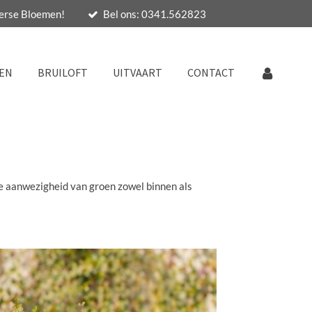
Verse Bloemen!
Bel ons: 0341.562823
EN
BRUILOFT
UITVAART
CONTACT
e aanwezigheid van groen zowel binnen als