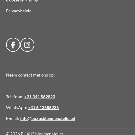
Privacybeleid
F
I
a
n
c
s
e
t
b
a
Neem contact met ons op:
o
g
o
r
k
a
Telefoon:
+31 341 562823
m
WhatsApp:
+31 6 13686236
E-mail:
i
nfo@buxusbloemenatelier.nl
© 2026 BUXUS bloemenatelier