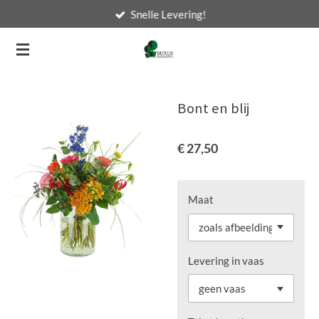
Snelle Levering!
Ga
direct
naar
de
hoofdinhoud
Bont en blij
€ 27,50
Maat
Levering in vaas