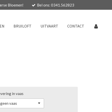
Verse Bloemen!
Bel ons: 0341.562823
EN
BRUILOFT
UITVAART
CONTACT
vering in vaas