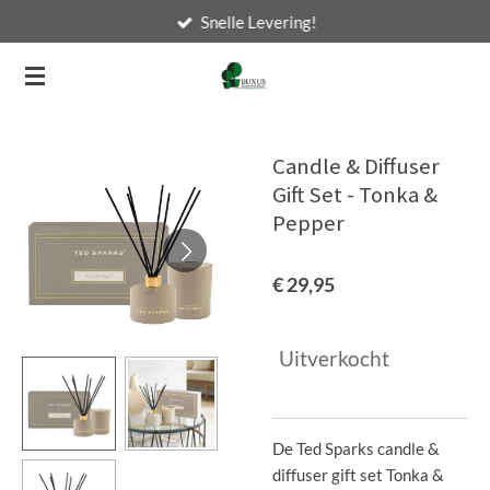
Snelle Levering!
Ga
direct
naar
de
hoofdinhoud
Candle & Diffuser
Gift Set - Tonka &
Pepper
€ 29,95
Uitverkocht
De Ted Sparks candle &
diffuser gift set Tonka &