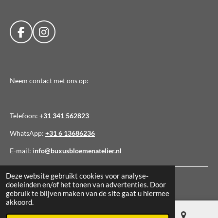
F
I
a
n
c
s
e
t
b
a
Neem contact met ons op:
o
g
o
r
k
a
Telefoon:
+31 341 562823
m
WhatsApp:
+31 6 13686236
E-mail:
i
nfo@buxusbloemenatelier.nl
Deze website gebruikt cookies voor analyse-
© 2026 BUXUS bloemenatelier
doeleinden en/of het tonen van advertenties. Door
gebruik te blijven maken van de site gaat u hiermee
akkoord.